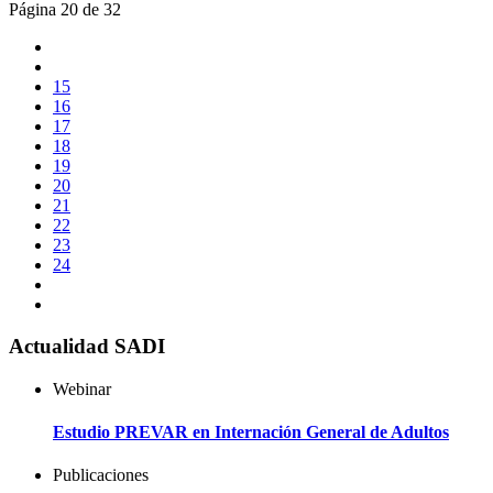
Página 20 de 32
15
16
17
18
19
20
21
22
23
24
Actualidad SADI
Webinar
Estudio PREVAR en Internación General de Adultos
Publicaciones