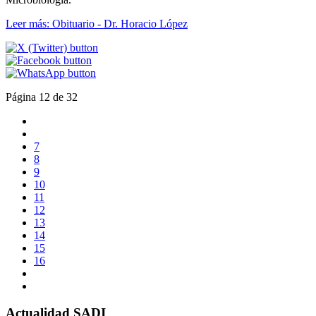
Leer más: Obituario - Dr. Horacio López
Página 12 de 32
7
8
9
10
11
12
13
14
15
16
Actualidad SADI