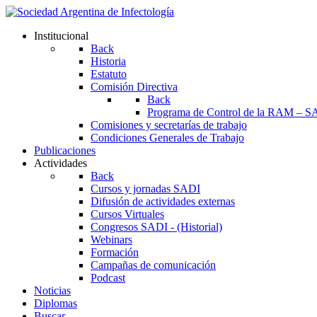
Institucional
Back
Historia
Estatuto
Comisión Directiva
Back
Programa de Control de la RAM – S
Comisiones y secretarías de trabajo
Condiciones Generales de Trabajo
Publicaciones
Actividades
Back
Cursos y jornadas SADI
Difusión de actividades externas
Cursos Virtuales
Congresos SADI - (Historial)
Webinars
Formación
Campañas de comunicación
Podcast
Noticias
Diplomas
Buscar