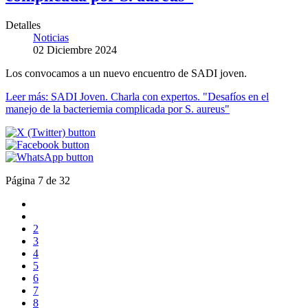
Detalles
Noticias
02 Diciembre 2024
Los convocamos a un nuevo encuentro de SADI joven.
Leer más: SADI Joven. Charla con expertos. "Desafíos en el
manejo de la bacteriemia complicada por S. aureus"
Página 7 de 32
2
3
4
5
6
7
8