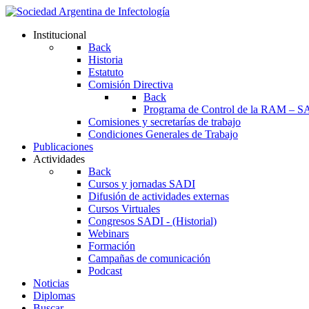
Institucional
Back
Historia
Estatuto
Comisión Directiva
Back
Programa de Control de la RAM – S
Comisiones y secretarías de trabajo
Condiciones Generales de Trabajo
Publicaciones
Actividades
Back
Cursos y jornadas SADI
Difusión de actividades externas
Cursos Virtuales
Congresos SADI - (Historial)
Webinars
Formación
Campañas de comunicación
Podcast
Noticias
Diplomas
Buscar