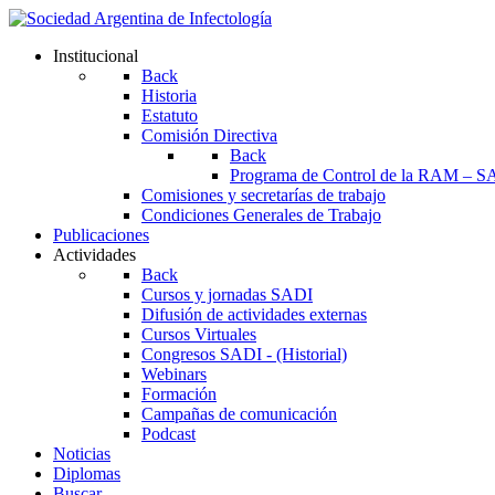
Institucional
Back
Historia
Estatuto
Comisión Directiva
Back
Programa de Control de la RAM – S
Comisiones y secretarías de trabajo
Condiciones Generales de Trabajo
Publicaciones
Actividades
Back
Cursos y jornadas SADI
Difusión de actividades externas
Cursos Virtuales
Congresos SADI - (Historial)
Webinars
Formación
Campañas de comunicación
Podcast
Noticias
Diplomas
Buscar