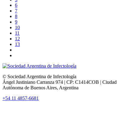
6
7
8
9
10
11
12
13
© Sociedad Argentina de Infectología
Ángel Justiniano Carranza 974 | CP: C1414COB | Ciudad
Autónoma de Buenos Aires, Argentina
+54 11 4857-6681