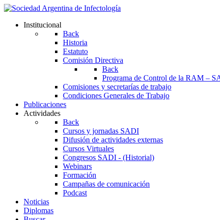
Institucional
Back
Historia
Estatuto
Comisión Directiva
Back
Programa de Control de la RAM – S
Comisiones y secretarías de trabajo
Condiciones Generales de Trabajo
Publicaciones
Actividades
Back
Cursos y jornadas SADI
Difusión de actividades externas
Cursos Virtuales
Congresos SADI - (Historial)
Webinars
Formación
Campañas de comunicación
Podcast
Noticias
Diplomas
Buscar