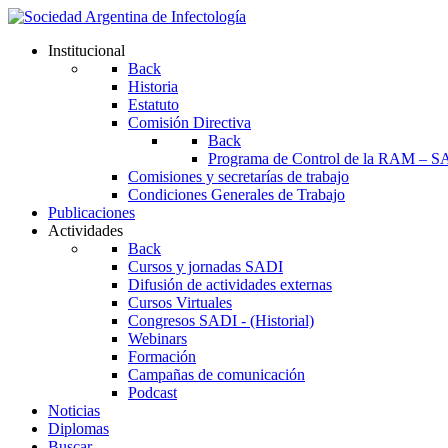
Institucional
Back
Historia
Estatuto
Comisión Directiva
Back
Programa de Control de la RAM – S
Comisiones y secretarías de trabajo
Condiciones Generales de Trabajo
Publicaciones
Actividades
Back
Cursos y jornadas SADI
Difusión de actividades externas
Cursos Virtuales
Congresos SADI - (Historial)
Webinars
Formación
Campañas de comunicación
Podcast
Noticias
Diplomas
Buscar