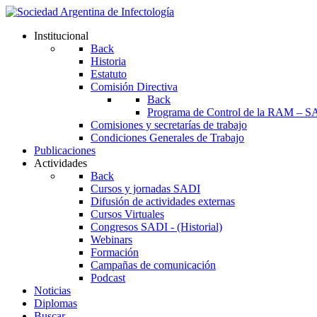
Institucional
Back
Historia
Estatuto
Comisión Directiva
Back
Programa de Control de la RAM – S
Comisiones y secretarías de trabajo
Condiciones Generales de Trabajo
Publicaciones
Actividades
Back
Cursos y jornadas SADI
Difusión de actividades externas
Cursos Virtuales
Congresos SADI - (Historial)
Webinars
Formación
Campañas de comunicación
Podcast
Noticias
Diplomas
Buscar