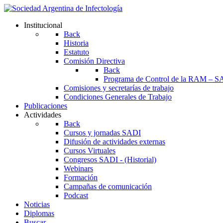
Institucional
Back
Historia
Estatuto
Comisión Directiva
Back
Programa de Control de la RAM – S
Comisiones y secretarías de trabajo
Condiciones Generales de Trabajo
Publicaciones
Actividades
Back
Cursos y jornadas SADI
Difusión de actividades externas
Cursos Virtuales
Congresos SADI - (Historial)
Webinars
Formación
Campañas de comunicación
Podcast
Noticias
Diplomas
Buscar