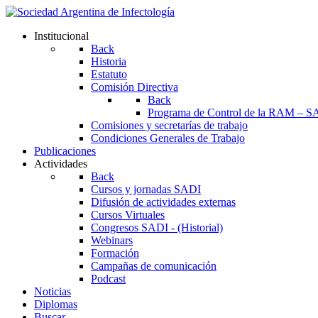
Institucional
Back
Historia
Estatuto
Comisión Directiva
Back
Programa de Control de la RAM – S
Comisiones y secretarías de trabajo
Condiciones Generales de Trabajo
Publicaciones
Actividades
Back
Cursos y jornadas SADI
Difusión de actividades externas
Cursos Virtuales
Congresos SADI - (Historial)
Webinars
Formación
Campañas de comunicación
Podcast
Noticias
Diplomas
Buscar