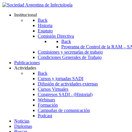
Institucional
Back
Historia
Estatuto
Comisión Directiva
Back
Programa de Control de la RAM – S
Comisiones y secretarías de trabajo
Condiciones Generales de Trabajo
Publicaciones
Actividades
Back
Cursos y jornadas SADI
Difusión de actividades externas
Cursos Virtuales
Congresos SADI - (Historial)
Webinars
Formación
Campañas de comunicación
Podcast
Noticias
Diplomas
Buscar