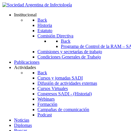
Institucional
Back
Historia
Estatuto
Comisión Directiva
Back
Programa de Control de la RAM – S
Comisiones y secretarías de trabajo
Condiciones Generales de Trabajo
Publicaciones
Actividades
Back
Cursos y jornadas SADI
Difusión de actividades externas
Cursos Virtuales
Congresos SADI - (Historial)
Webinars
Formación
Campañas de comunicación
Podcast
Noticias
Diplomas
Buscar