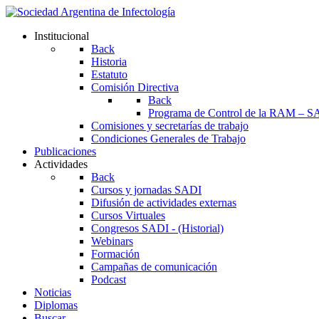
Institucional
Back
Historia
Estatuto
Comisión Directiva
Back
Programa de Control de la RAM – S
Comisiones y secretarías de trabajo
Condiciones Generales de Trabajo
Publicaciones
Actividades
Back
Cursos y jornadas SADI
Difusión de actividades externas
Cursos Virtuales
Congresos SADI - (Historial)
Webinars
Formación
Campañas de comunicación
Podcast
Noticias
Diplomas
Buscar