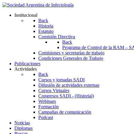
Institucional
Back
Historia
Estatuto
Comisión Directiva
Back
Programa de Control de la RAM – S
Comisiones y secretarías de trabajo
Condiciones Generales de Trabajo
Publicaciones
Actividades
Back
Cursos y jornadas SADI
Difusión de actividades externas
Cursos Virtuales
Congresos SADI - (Historial)
Webinars
Formación
Campañas de comunicación
Podcast
Noticias
Diplomas
Buscar