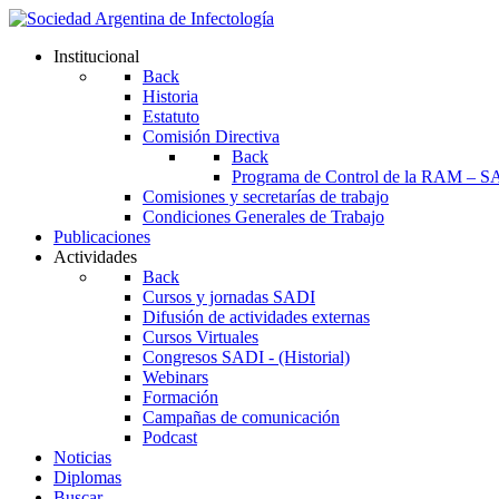
Institucional
Back
Historia
Estatuto
Comisión Directiva
Back
Programa de Control de la RAM – S
Comisiones y secretarías de trabajo
Condiciones Generales de Trabajo
Publicaciones
Actividades
Back
Cursos y jornadas SADI
Difusión de actividades externas
Cursos Virtuales
Congresos SADI - (Historial)
Webinars
Formación
Campañas de comunicación
Podcast
Noticias
Diplomas
Buscar