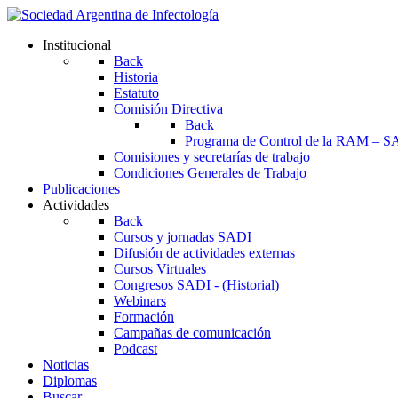
Institucional
Back
Historia
Estatuto
Comisión Directiva
Back
Programa de Control de la RAM – S
Comisiones y secretarías de trabajo
Condiciones Generales de Trabajo
Publicaciones
Actividades
Back
Cursos y jornadas SADI
Difusión de actividades externas
Cursos Virtuales
Congresos SADI - (Historial)
Webinars
Formación
Campañas de comunicación
Podcast
Noticias
Diplomas
Buscar