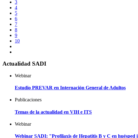
3
4
5
6
7
8
9
10
Actualidad SADI
Webinar
Estudio PREVAR en Internación General de Adultos
Publicaciones
Temas de la actualidad en VIH e ITS
Webinar
Webinar SADI: "Profilaxis de Hepatitis B y C en huéspe