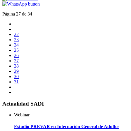
Página 27 de 34
22
23
24
25
26
27
28
29
30
31
Actualidad SADI
Webinar
Estudio PREVAR en Internación General de Adultos