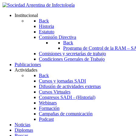
Institucional
Back
Historia
Estatuto
Comisión Directiva
Back
Programa de Control de la RAM – S
Comisiones y secretarías de trabajo
Condiciones Generales de Trabajo
Publicaciones
Actividades
Back
Cursos y jornadas SADI
Difusión de actividades externas
Cursos Virtuales
Congresos SADI - (Historial)
Webinars
Formación
Campañas de comunicación
Podcast
Noticias
Diplomas
Buscar