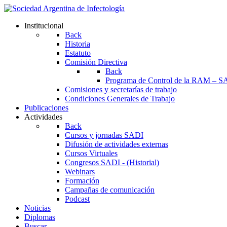
Institucional
Back
Historia
Estatuto
Comisión Directiva
Back
Programa de Control de la RAM – S
Comisiones y secretarías de trabajo
Condiciones Generales de Trabajo
Publicaciones
Actividades
Back
Cursos y jornadas SADI
Difusión de actividades externas
Cursos Virtuales
Congresos SADI - (Historial)
Webinars
Formación
Campañas de comunicación
Podcast
Noticias
Diplomas
Buscar