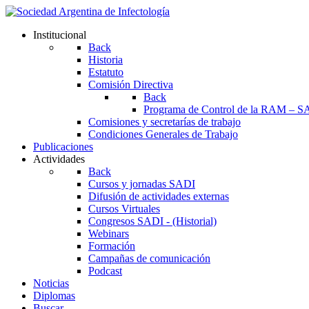
Institucional
Back
Historia
Estatuto
Comisión Directiva
Back
Programa de Control de la RAM – S
Comisiones y secretarías de trabajo
Condiciones Generales de Trabajo
Publicaciones
Actividades
Back
Cursos y jornadas SADI
Difusión de actividades externas
Cursos Virtuales
Congresos SADI - (Historial)
Webinars
Formación
Campañas de comunicación
Podcast
Noticias
Diplomas
Buscar