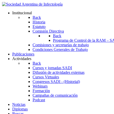
Institucional
Back
Historia
Estatuto
Comisión Directiva
Back
Programa de Control de la RAM – S
Comisiones y secretarías de trabajo
Condiciones Generales de Trabajo
Publicaciones
Actividades
Back
Cursos y jornadas SADI
Difusión de actividades externas
Cursos Virtuales
Congresos SADI - (Historial)
Webinars
Formación
Campañas de comunicación
Podcast
Noticias
Diplomas
Buscar