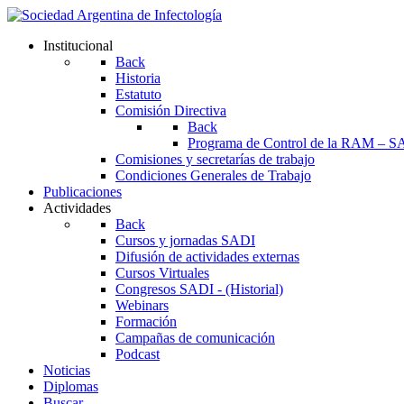
Institucional
Back
Historia
Estatuto
Comisión Directiva
Back
Programa de Control de la RAM – S
Comisiones y secretarías de trabajo
Condiciones Generales de Trabajo
Publicaciones
Actividades
Back
Cursos y jornadas SADI
Difusión de actividades externas
Cursos Virtuales
Congresos SADI - (Historial)
Webinars
Formación
Campañas de comunicación
Podcast
Noticias
Diplomas
Buscar