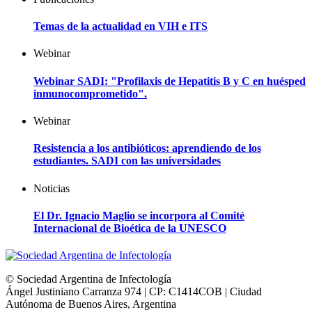
Temas de la actualidad en VIH e ITS
Webinar
Webinar SADI: "Profilaxis de Hepatitis B y C en huésped
inmunocomprometido".
Webinar
Resistencia a los antibióticos: aprendiendo de los
estudiantes. SADI con las universidades
Noticias
El Dr. Ignacio Maglio se incorpora al Comité
Internacional de Bioética de la UNESCO
© Sociedad Argentina de Infectología
Ángel Justiniano Carranza 974 | CP: C1414COB | Ciudad
Autónoma de Buenos Aires, Argentina