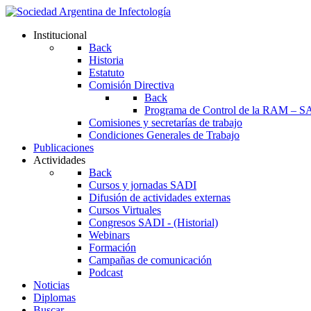
Institucional
Back
Historia
Estatuto
Comisión Directiva
Back
Programa de Control de la RAM – S
Comisiones y secretarías de trabajo
Condiciones Generales de Trabajo
Publicaciones
Actividades
Back
Cursos y jornadas SADI
Difusión de actividades externas
Cursos Virtuales
Congresos SADI - (Historial)
Webinars
Formación
Campañas de comunicación
Podcast
Noticias
Diplomas
Buscar